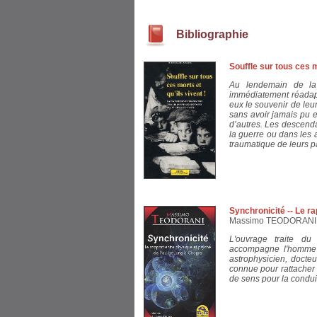
Bibliographie
Souffle sur tous ces m
Au lendemain de la
immédiatement réadapt
eux le souvenir de leu
sans avoir jamais pu e
d’autres. Les descenda
la guerre ou dans les 
traumatique de leurs pa
Synchronicité -- Le r
Massimo TEODORANI
L'ouvrage traite du
accompagne l'homme da
astrophysicien, docte
connue pour rattacher l
de sens pour la condui