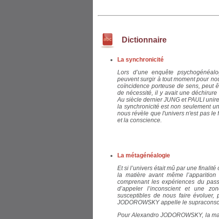
Dictionnaire
La synchronicité
Lors d’une enquête psychogénéalog
peuvent surgir à tout moment pour nous
coïncidence porteuse de sens, peut ê
de nécessité, il y avait une déchirure
Au siècle dernier JUNG et PAULI unirent
la synchronicité est non seulement u
nous révèle que l'univers n'est pas le f
et la conscience.
La métagénéalogie
Et si l’univers était mû par une finalit
la matière avant même l’apparition 
comprenant les expériences du pass
d’appeler l’
inconscient et u
ne zon
susceptibles de nous faire évoluer,
JODOROWSKY appelle le
supraconsc
Pour Alexandro JODOROWSKY, la mala