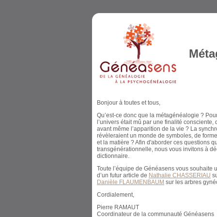
Méta
Bonjour à toutes et tous,
Qu’est-ce donc que la métagénéalogie ? Pourq
l’univers était mû par une finalité consciente, 
avant même l’apparition de la vie ? La synchro
révèleraient un monde de symboles, de formes,
et la matière ? Afin d'aborder ces questions q
transgénérationnelle, nous vous invitons à d
dictionnaire.
Toute l’équipe de Généasens vous souhaite un
d’un futur article de
Nathalie CHASSERIAU
su
Danièle FLAUMENBAUM
sur les arbres gyné
Cordialement,
Pierre RAMAUT
Coordinateur de la communauté Généasens